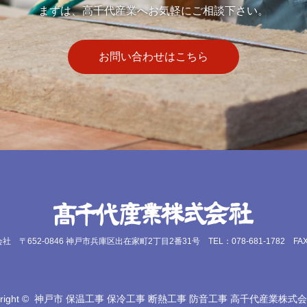
まずは、高千代産業へお気軽にご相談下さい。
お問い合わせはこちら
会社
〒652-0846 神戸市兵庫区出在家町2丁目2番31号
TEL：078-681-1782 FAX
right ©
神戸市 保温工事 保冷工事 断熱工事 防音工事 高千代産業株式