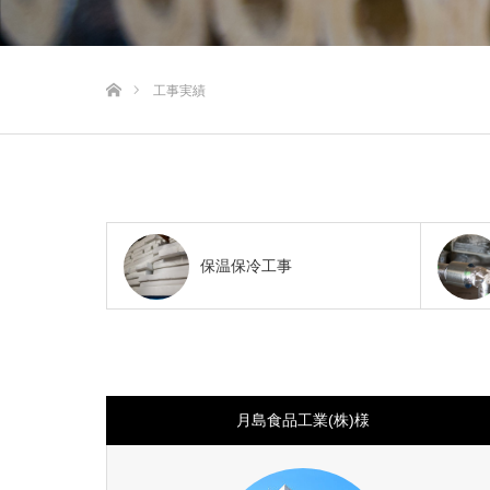
ホーム
工事実績
保温保冷工事
月島食品工業(株)様