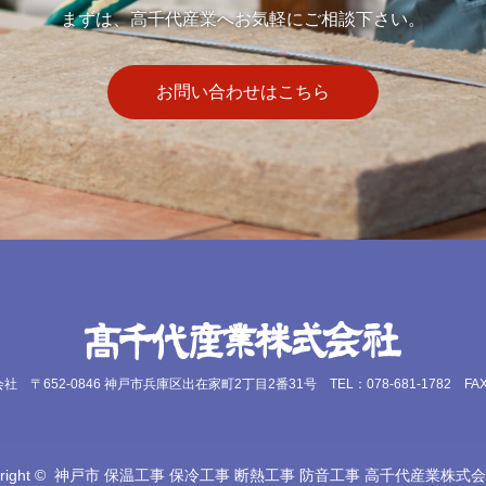
まずは、高千代産業へお気軽にご相談下さい。
お問い合わせはこちら
会社
〒652-0846 神戸市兵庫区出在家町2丁目2番31号
TEL：078-681-1782 FAX
right ©
神戸市 保温工事 保冷工事 断熱工事 防音工事 高千代産業株式